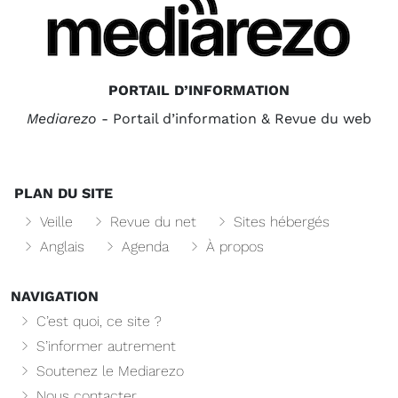
PORTAIL D’INFORMATION
Mediarezo
- Portail d’information & Revue du web
PLAN DU SITE
Veille
Revue du net
Sites hébergés
Anglais
Agenda
À propos
NAVIGATION
C’est quoi, ce site ?
S’informer autrement
Soutenez le Mediarezo
Nous contacter