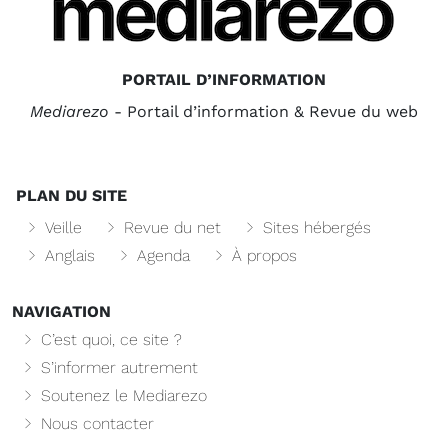
PORTAIL D’INFORMATION
Mediarezo
- Portail d’information & Revue du web
PLAN DU SITE
Veille
Revue du net
Sites hébergés
Anglais
Agenda
À propos
NAVIGATION
C’est quoi, ce site ?
S’informer autrement
Soutenez le Mediarezo
Nous contacter