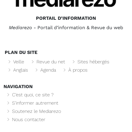
PORTAIL D’INFORMATION
Mediarezo
- Portail d’information & Revue du web
PLAN DU SITE
Veille
Revue du net
Sites hébergés
Anglais
Agenda
À propos
NAVIGATION
C’est quoi, ce site ?
S’informer autrement
Soutenez le Mediarezo
Nous contacter