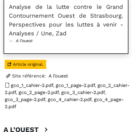
Analyse de la lutte contre le Grand
Contournement Ouest de Strasbourg.
Perspectives pour les luttes à venir -
Analyses / Une, Zad
A l’ouest
Article original.
Site référencé:
A l’ouest
gco_1_cahier-2.pdf
,
gco_1_page-2.pdf
,
gco_2_cahier-
2.pdf
,
gco_2_page-2.pdf
,
gco_3_cahier-2.pdf
,
gco_3_page-2.pdf
,
gco_4_cahier-2.pdf
,
gco_4_page-
2.pdf
A L’OUEST