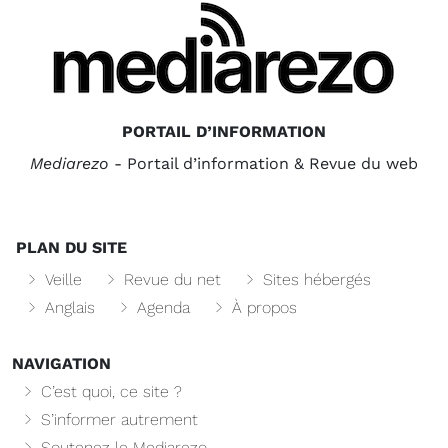
PORTAIL D’INFORMATION
Mediarezo
- Portail d’information & Revue du web
PLAN DU SITE
Veille
Revue du net
Sites hébergés
Anglais
Agenda
À propos
NAVIGATION
C’est quoi, ce site ?
S’informer autrement
Soutenez le Mediarezo