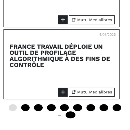
Mutu Medialibres
4/08/2026
FRANCE TRAVAIL DÉPLOIE UN
OUTIL DE PROFILAGE
ALGORITHMIQUE À DES FINS DE
CONTRÔLE
Mutu Medialibres
0
12
24
36
48
60
72
84
96
...
240