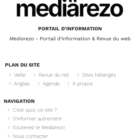
PORTAIL D’INFORMATION
Mediarezo
- Portail d’information & Revue du web
PLAN DU SITE
Veille
Revue du net
Sites hébergés
Anglais
Agenda
À propos
NAVIGATION
C’est quoi, ce site ?
S’informer autrement
Soutenez le Mediarezo
Nous contacter