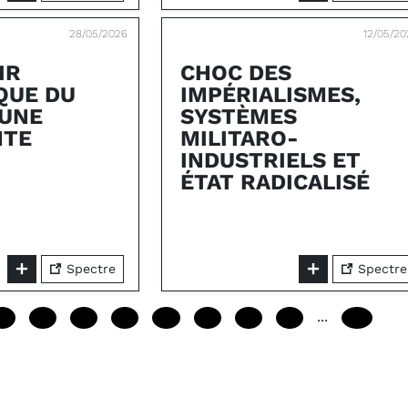
28/05/2026
12/05/2
IR
CHOC DES
QUE DU
IMPÉRIALISMES,
 UNE
SYSTÈMES
NTE
MILITARO-
INDUSTRIELS ET
ÉTAT RADICALISÉ
Spectre
Spectre
...
12
24
36
48
60
72
84
96
240