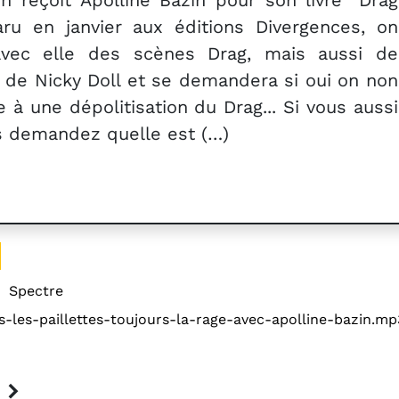
n reçoit Apolline Bazin pour son livre "Drag
aru en janvier aux éditions Divergences, on
avec elle des scènes Drag, mais aussi de
 de Nicky Doll et se demandera si oui on non
e à une dépolitisation du Drag... Si vous aussi
s demandez quelle est (…)
:
Spectre
s-les-paillettes-toujours-la-rage-avec-apolline-bazin.mp
E