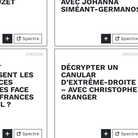
UZET
AVEC JOHANNA
SIMÉANT-GERMANO
Spectre
Spectre
2/06/2026
28/05/20
T
DÉCRYPTER UN
SENT LES
CANULAR
CES
D’EXTRÊME-DROITE
ES FACE
– AVEC CHRISTOPHE
FFRANCES
GRANGER
L ?
Spectre
Spectre