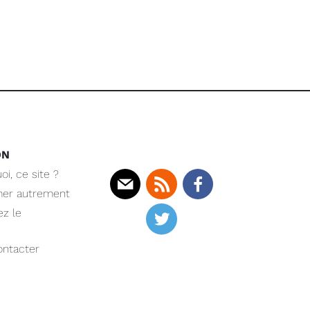
ON
oi, ce site ?
mer autrement
Mail
Rss
Facebook
z le
Twitter
ntacter