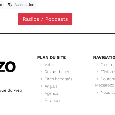
o
Association
Radios / Podcasts
PLAN DU SITE
NAVIGATI
Veille
C’est qu
Revue du net
S’infor
Sites hébergés
Soutene
Mediarezo
Anglais
evue du web
Nous co
Agenda
À propos