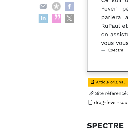
Ce soir o
Fever" p
parlera 
RuPaul et
on assist
vous vou
Spectre
Article original.
Site référencé
drag-fever-sou
SPECTR