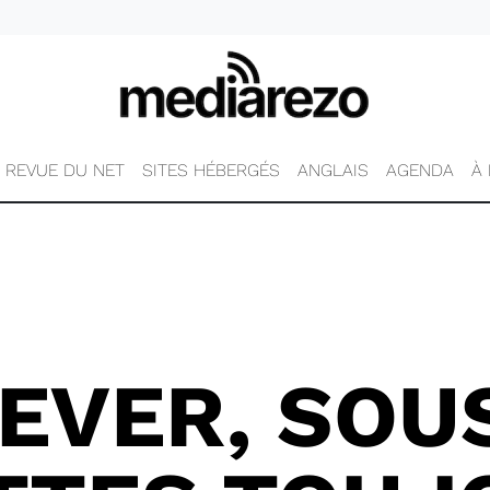
REVUE DU NET
SITES HÉBERGÉS
ANGLAIS
AGENDA
À
EVER, SOU