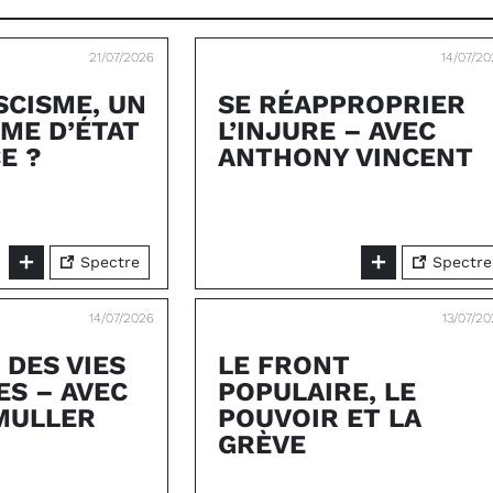
21/07/2026
14/07/2
SCISME, UN
SE RÉAPPROPRIER
SME D’ÉTAT
L’INJURE – AVEC
E ?
ANTHONY VINCENT
Spectre
Spectre
14/07/2026
13/07/2
 DES VIES
LE FRONT
ES – AVEC
POPULAIRE, LE
MULLER
POUVOIR ET LA
GRÈVE