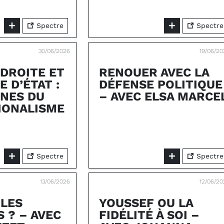
Spectre
Spectre
30/06/2026
19/06/2
DROITE ET
RENOUER AVEC LA
 D’ÉTAT :
DÉFENSE POLITIQUE
INES DU
– AVEC ELSA MARCE
IONALISME
Spectre
Spectre
13/06/2026
12/06/2
 LES
YOUSSEF OU LA
 ? – AVEC
FIDÉLITÉ À SOI –