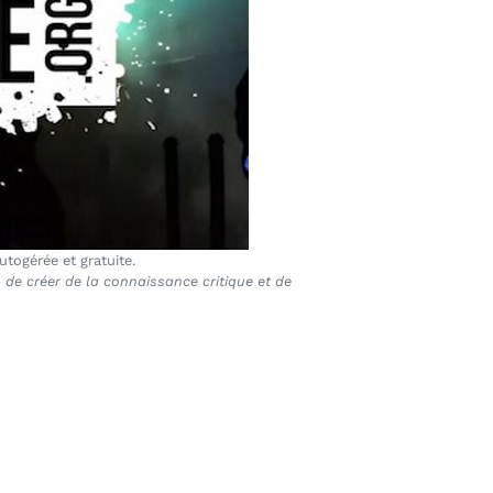
togérée et gratuite.
de créer de la connaissance critique et de