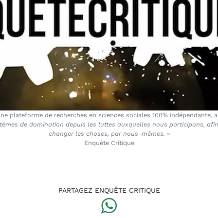
ne plateforme de recherches en sciences sociales 100% indépendante, au
mes de domination depuis les luttes auxquelles nous participons, afin 
changer les choses, par nous-mêmes.
»
Enquête Critique
PARTAGEZ ENQUÊTE CRITIQUE