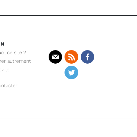
ON
oi, ce site ?
mer autrement
Mail
Rss
Facebook
z le
Twitter
ntacter