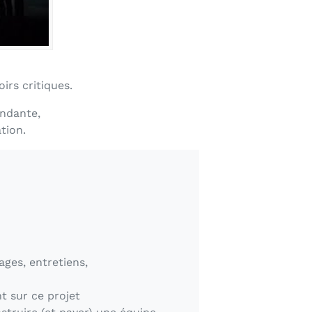
irs critiques.
ndante,
tion.
ges, entretiens,
nt sur ce projet