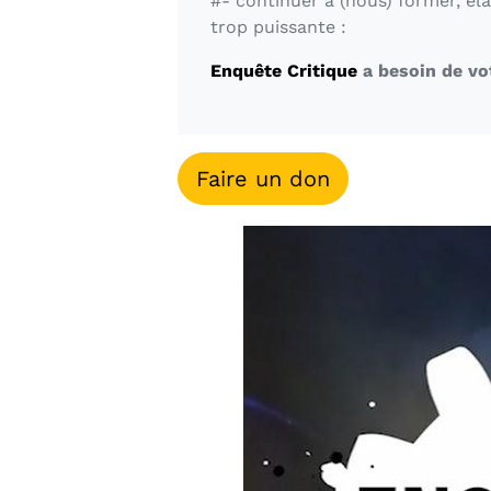
#- continuer à (nous) former, él
trop puissante :
Enquête Critique
a besoin de vot
Faire un don