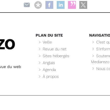
PLAN DU SITE
NAVIGATI
Veille
C’est qu
Revue du net
S’infor
Sites hébergés
Soutene
Mediarezo
Anglais
evue du web
Nous co
Agenda
À propos