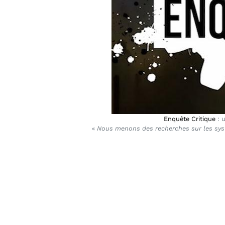
Enquête Critique
: u
«
Nous menons des recherches sur les systè