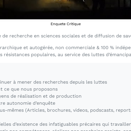
Enquete Critique
de recherche en sciences sociales et de diffusion de savo
rarchique et autogérée, non commerciale & 100 % indépe
s résistances populaires, au service des luttes d’émancipa
inuer à mener des recherches depuis les luttes
out ce que nous proposons
ens de réalisation et de production
otre autonomie d’enquête
us-mêmes (Articles, brochures, videos, podscasts, reporta
elles d’existence des infatiguables précaires qui travaille