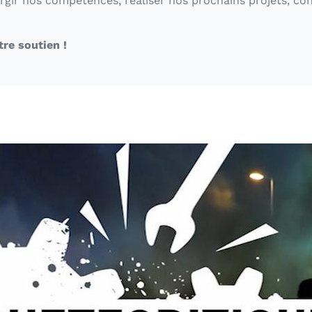
argir nos compétences, réaliser nos prochains projets, con
re soutien !