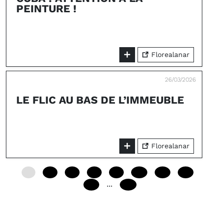
PEINTURE !
Florealanar
26/03/2026
LE FLIC AU BAS DE L’IMMEUBLE
Florealanar
0
24
48
72
96
120
144
168
...
192
240