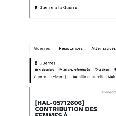
Guerre à la Guerre !
Guerres
Résistances
Alternatives
Guerres
4 dossiers
35 art. référéncés
2 sites
|
|
Guerre au vivant
La bataille culturelle
Main
6/08/202
[HAL-05712606]
CONTRIBUTION DES
FEMMES À