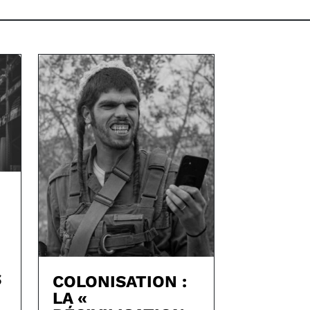
S
COLONISATION :
LA «