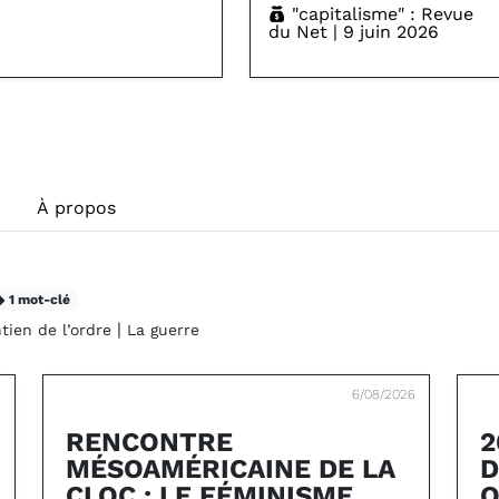
"capitalisme" : Revue
du Net | 9 juin 2026
À propos
1 mot-clé
|
tien de l’ordre
La guerre
6
6/08/2026
RENCONTRE
2
MÉSOAMÉRICAINE DE LA
D
CLOC : LE FÉMINISME
O