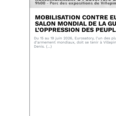
MOBILISATION CONTRE E
SALON MONDIAL DE LA G
L’OPPRESSION DES PEUP
Du 15 au 19 juin 2026, Eurosatory, l’un des pl
d’armement mondiaux, doit se tenir à Villepi
Denis. (…)