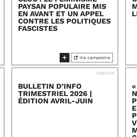
PAYSAN POPULAIRE MIS
M
EN AVANT ET UN APPEL
L
CONTRE LES POLITIQUES
FASCISTES
Via campesina
6
6/08/2026
BULLETIN D’INFO
«
TRIMESTRIEL 2026 |
N
ÉDITION AVRIL-JUIN
P
E
P
V
M