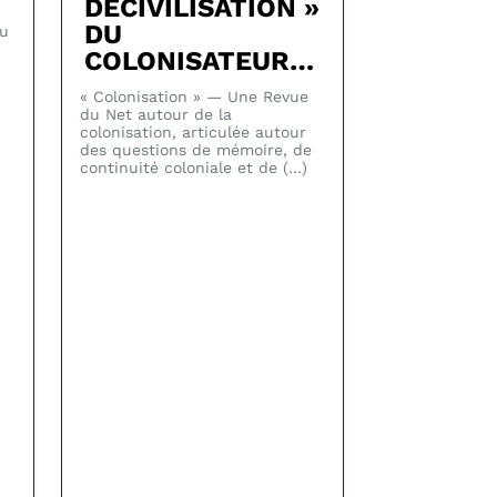
DÉCIVILISATION »
DU
du
COLONISATEUR…
« Colonisation » — Une Revue
du Net autour de la
colonisation, articulée autour
des questions de mémoire, de
continuité coloniale et de (…)