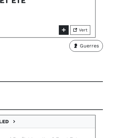
ET ÉTÉ
Vert
Guerres
CLED