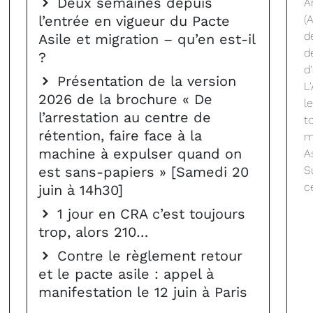
Deux semaines depuis
A
l’entrée en vigueur du Pacte
(
d
Asile et migration – qu’en est-il
d
?
d
Présentation de la version
L
2026 de la brochure « De
l
l’arrestation au centre de
t
rétention, faire face à la
m
machine à expulser quand on
A
est sans-papiers » [Samedi 20
S
c
juin à 14h30]
1 jour en CRA c’est toujours
trop, alors 210…
Contre le règlement retour
et le pacte asile : appel à
manifestation le 12 juin à Paris