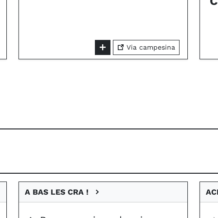
C
Via campesina
A BAS LES CRA !
A