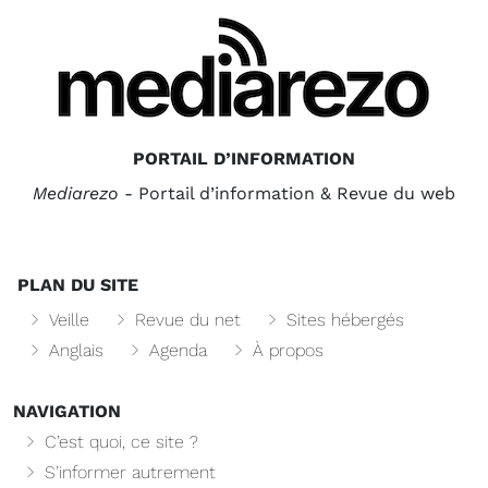
PORTAIL D’INFORMATION
Mediarezo
- Portail d’information & Revue du web
PLAN DU SITE
Veille
Revue du net
Sites hébergés
Anglais
Agenda
À propos
NAVIGATION
C’est quoi, ce site ?
S’informer autrement