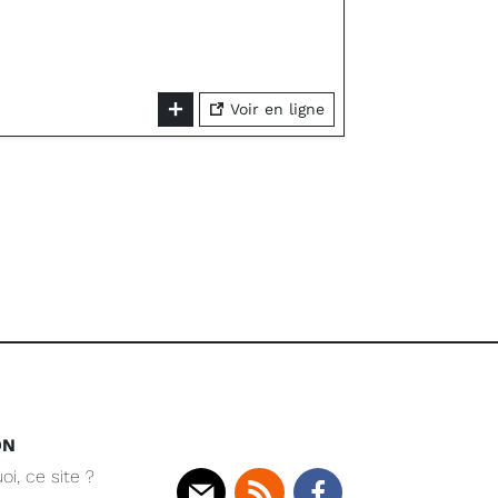
Voir en ligne
ON
oi, ce site ?