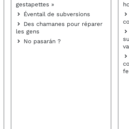
gestapettes »
h
Éventail de subversions
co
Des chamanes pour réparer
les gens
su
No pasarán ?
v
c
fe