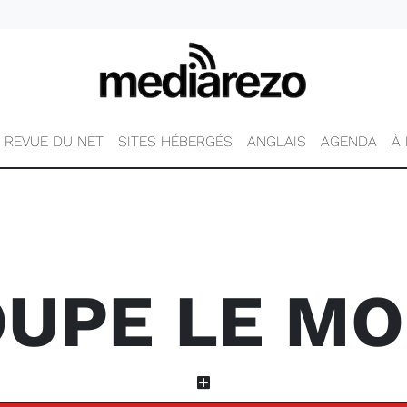
REVUE DU NET
SITES HÉBERGÉS
ANGLAIS
AGENDA
À
UPE LE M