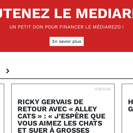
TENEZ LE MEDIA
UN PETIT DON POUR FINANCER LE MÉDIAREZO !
En savoir plus
S
6
7/08/2026
RICKY GERVAIS DE
H
RETOUR AVEC « ALLEY
G
CATS » : « J’ESPÈRE QUE
VOUS AIMEZ LES CHATS
ET SUER À GROSSES