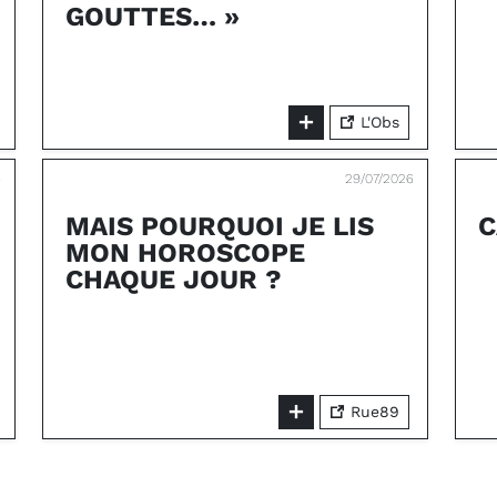
GOUTTES… »
L'Obs
6
29/07/2026
MAIS POURQUOI JE LIS
C
MON HOROSCOPE
CHAQUE JOUR ?
Rue89