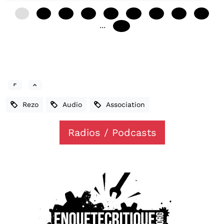
0
12
24
36
48
60
72
84
96
...
240
Rezo
Audio
Association
Radios / Podcasts