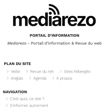
PORTAIL D’INFORMATION
Mediarezo
- Portail d’information & Revue du web
PLAN DU SITE
Veille
Revue du net
Sites hébergés
Anglais
Agenda
À propos
NAVIGATION
C’est quoi, ce site ?
S’informer autrement