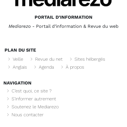
PORTAIL D’INFORMATION
Mediarezo
- Portail d’information & Revue du web
PLAN DU SITE
Veille
Revue du net
Sites hébergés
Anglais
Agenda
À propos
NAVIGATION
C’est quoi, ce site ?
S’informer autrement
Soutenez le Mediarezo
Nous contacter