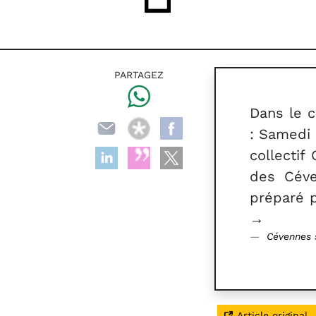
PARTAGEZ
Dans le c
: Samedi 
collectif
des Céve
préparé p
→
Cévennes s
Article original.