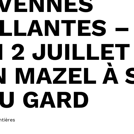
ÉVENNES
LLANTES –
 2 JUILLET
 MAZEL À 
U GARD
ntières