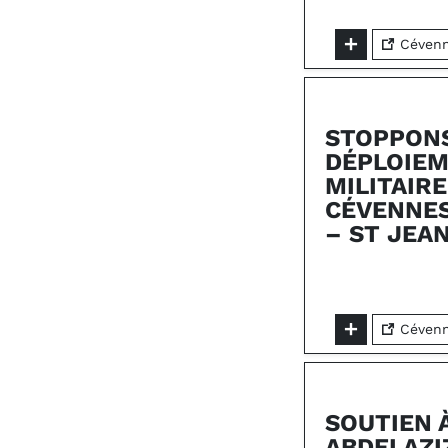
Cévenne
STOPPONS
DÉPLOIE
MILITAIRE
CÉVENNES 
– ST JEA
Cévenne
SOUTIEN 
ABDELAZI