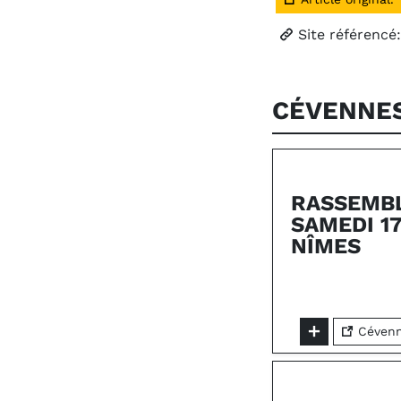
Site référencé
CÉVENNE
RASSEMB
SAMEDI 17
NÎMES
Cévenne