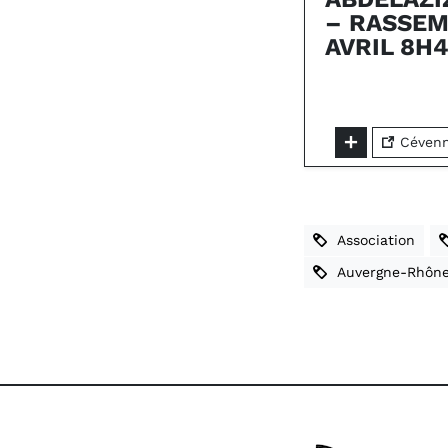
– RASSE
AVRIL 8H
Cévenne
Association
Auvergne-Rhône