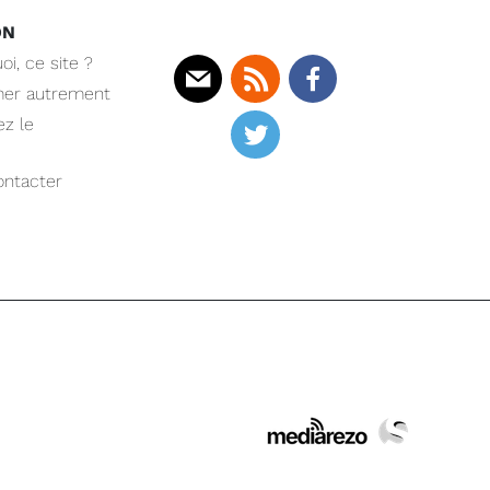
ON
oi, ce site ?
mer autrement
Mail
Rss
Facebook
z le
Twitter
ntacter