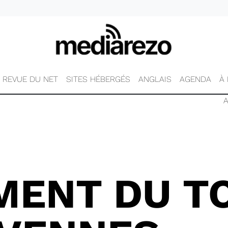
REVUE DU NET
SITES HÉBERGÉS
ANGLAIS
AGENDA
À
MENT DU T