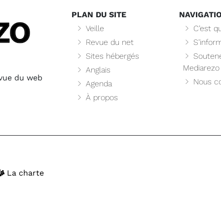
PLAN DU SITE
NAVIGATI
Veille
C’est qu
Revue du net
S’infor
Sites hébergés
Soutene
Mediarezo
Anglais
evue du web
Nous co
Agenda
À propos
La charte