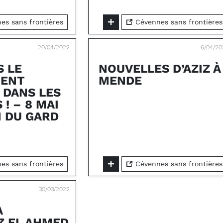
s sans frontières
Cévennes sans frontières
20/04/2022
6/04/20
 LE
NOUVELLES D’AZIZ À
MENT
MENDE
 DANS LES
! – 8 MAI
N DU GARD
s sans frontières
Cévennes sans frontières
30/03/2022
À
Z EL AHMED