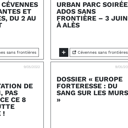
 CÉVENNES
URBAN PARC SOIRÉE
ANTES ET
ADOS SANS
S, DU 2 AU
FRONTIÈRE – 3 JUIN
T
À ALÈS
s sans frontières
Cévennes sans frontières
9/05/2022
9/05/20
DOSSIER « EUROPE
TATION DE
FORTERESSE : DU
, PAS
SANG SUR LES MUR
CE CE 8
»
UTTE
 !