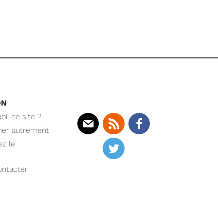
ON
oi, ce site ?
mer autrement
Mail
Rss
Facebook
z le
Twitter
ntacter