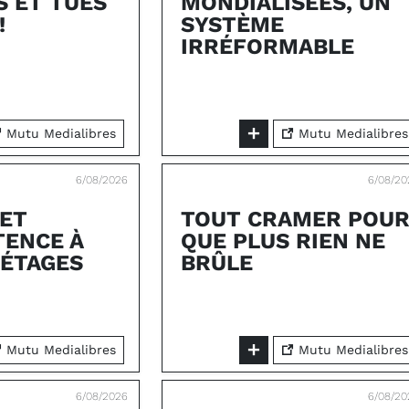
S ET TUÉS
MONDIALISÉES, UN
!
SYSTÈME
IRRÉFORMABLE
Mutu Medialibres
Mutu Medialibres
6/08/2026
6/08/20
 ET
TOUT CRAMER POU
ENCE À
QUE PLUS RIEN NE
 ÉTAGES
BRÛLE
Mutu Medialibres
Mutu Medialibres
6/08/2026
6/08/20