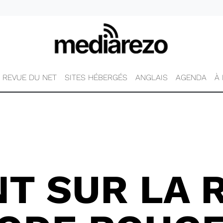
REVUE DU NET
SITES HÉBERGÉS
ANGLAIS
AGENDA
À
NT SUR LA 