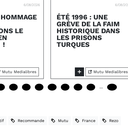
6/08/2026
6/08/20
 HOMMAGE
ÉTÉ 1996 : UNE
GRÈVE DE LA FAIM
ONS LE
HISTORIQUE DANS
EN
LES PRISONS
 !
TURQUES
Mutu Medialibres
Mutu Medialibres
...
12
24
36
48
60
72
84
96
240
if
Recommande
Mutu
France
Rezo