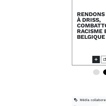
RENDONS
À DRISS,
COMBATT
RACISME 
BELGIQUE
0
Média collaborat