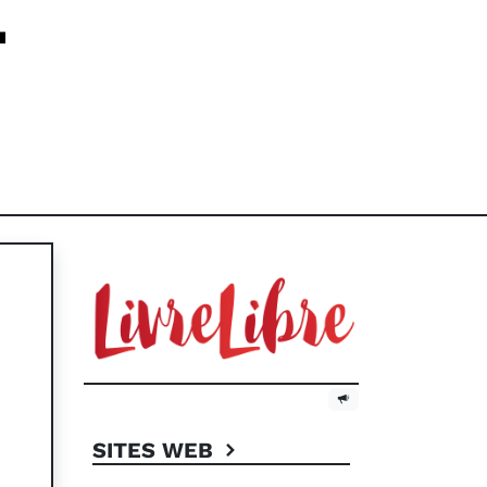
E
SITES WEB