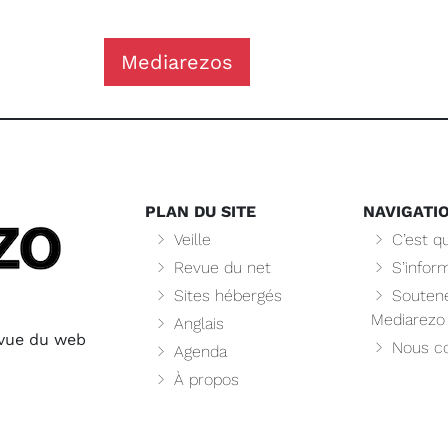
Mediarezos
PLAN DU SITE
NAVIGATI
Veille
C’est qu
Revue du net
S’infor
Sites hébergés
Soutene
Mediarezo
Anglais
evue du web
Nous co
Agenda
À propos