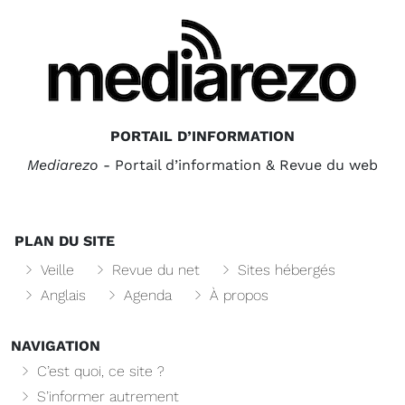
PORTAIL D’INFORMATION
Mediarezo
- Portail d’information & Revue du web
PLAN DU SITE
Veille
Revue du net
Sites hébergés
Anglais
Agenda
À propos
NAVIGATION
C’est quoi, ce site ?
S’informer autrement