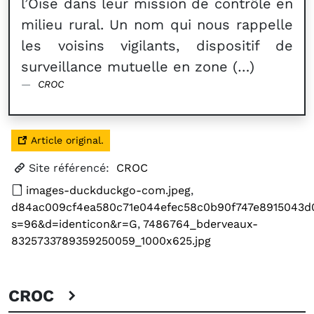
l’Oise dans leur mission de contrôle en
milieu rural. Un nom qui nous rappelle
les voisins vigilants, dispositif de
surveillance mutuelle en zone (…)
CROC
Article original.
Site référencé:
CROC
images-duckduckgo-com.jpeg
,
d84ac009cf4ea580c71e044efec58c0b90f747e8915043d
s=96&d=identicon&r=G
,
7486764_bderveaux-
8325733789359250059_1000x625.jpg
CROC