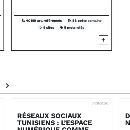
40169 art. référéncés
88 cette semaine
9 sites
5 mots-clés
S
6
6/08/2026
RÉSEAUX SOCIAUX
D
TUNISIENS : L’ESPACE
N
NUMÉRIQUE COMME