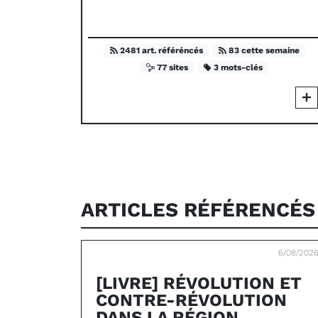
2481 art. référéncés
83 cette semaine
77 sites
3 mots-clés
ARTICLES RÉFÉRENCÉ
6/08/202
[LIVRE] RÉVOLUTION ET
CONTRE-RÉVOLUTION
DANS LA RÉGION