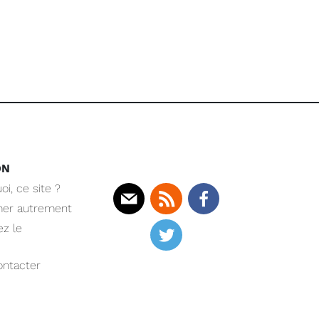
ON
oi, ce site ?
mer autrement
Mail
Rss
Facebook
z le
Twitter
ntacter