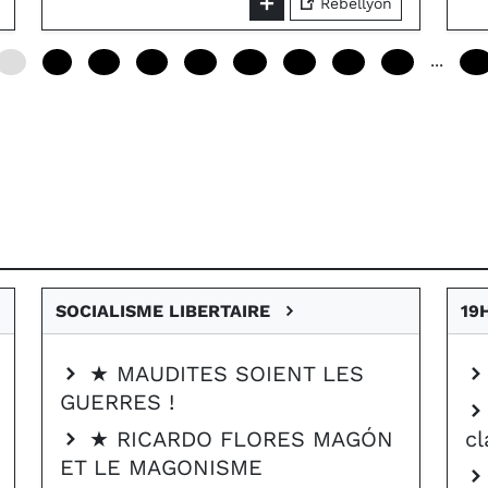
Rebellyon
...
0
6
12
18
24
30
36
42
48
90
SOCIALISME LIBERTAIRE
19
★ MAUDITES SOIENT LES
GUERRES !
★ RICARDO FLORES MAGÓN
c
ET LE MAGONISME