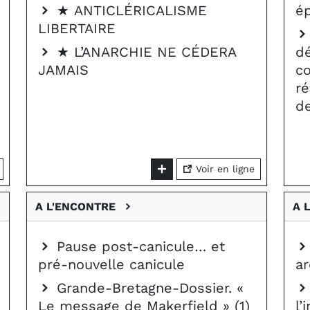
★ ANTICLÉRICALISME
ép
LIBERTAIRE
★ L’ANARCHIE NE CÉDERA
d
JAMAIS
co
ré
d
Voir en ligne
A L'ENCONTRE
A 
Pause post-canicule… et
pré-nouvelle canicule
ar
Grande-Bretagne-Dossier. «
Le message de Makerfield » (1)
l’