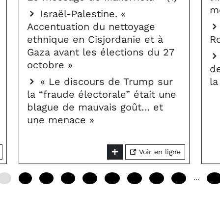
m
Israël-Palestine. «
Accentuation du nettoyage
ethnique en Cisjordanie et à
R
Gaza avant les élections du 27
octobre »
d
« Le discours de Trump sur
la
la “fraude électorale” était une
blague de mauvais goût… et
une menace »
Voir en ligne
...
0
6
12
18
24
30
36
42
48
126