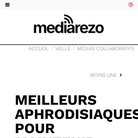
ACCUEIL
VEILLE
MÉDIAS COLLABORATIFS
MOINS UNE
MEILLEURS
APHRODISIAQUE
POUR