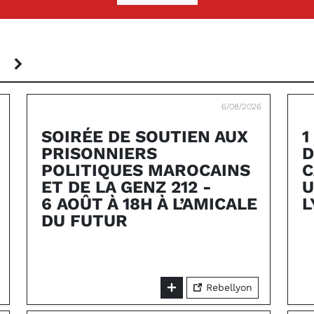
S
6
6/08/2026
SOIRÉE DE SOUTIEN AUX
1
PRISONNIERS
D
POLITIQUES MAROCAINS
C
ET DE LA GENZ 212 -
U
6 AOÛT À 18H À L’AMICALE
L
DU FUTUR
Rebellyon