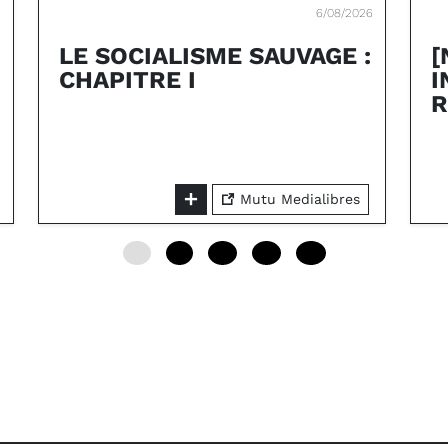
6
6/08/2026
LE SOCIALISME SAUVAGE :
[
CHAPITRE I
I
R
Mutu Medialibres
0
6
12
18
24