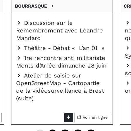
BOURRASQUE
CR
Discussion sur le
Remembrement avec Léandre
no
Mandard
q
Théâtre - Débat « L’an 01 »
S
1re rencontre anti militariste
Monts d’Arrée dimanche 28 juin
so
Atelier de saisie sur
OpenStreetMap - Cartopartie
de la vidéosurveillance à Brest
or
(suite)
Voir en ligne