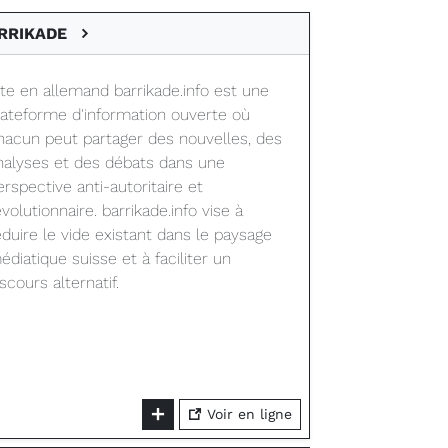
RRIKADE
ite en allemand barrikade.info est une
lateforme d'information ouverte où
hacun peut partager des nouvelles, des
nalyses et des débats dans une
erspective anti-autoritaire et
évolutionnaire. barrikade.info vise à
éduire le vide existant dans le paysage
édiatique suisse et à faciliter un
iscours alternatif.
Voir en ligne