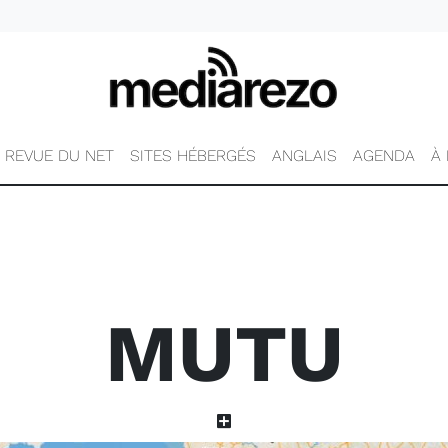
REVUE DU NET
SITES HÉBERGÉS
ANGLAIS
AGENDA
À
MUTU