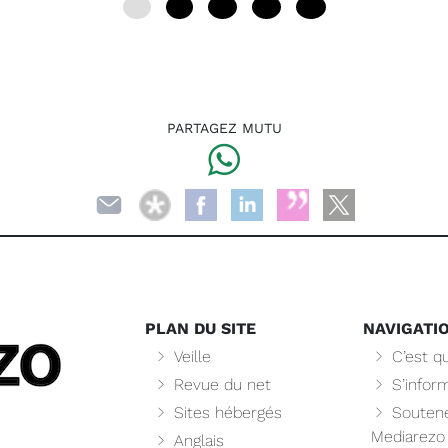
0
6
12
18
24
PARTAGEZ MUTU
PLAN DU SITE
NAVIGATI
Veille
C’est qu
Revue du net
S’infor
Sites hébergés
Soutene
Mediarezo
Anglais