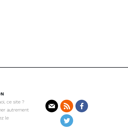
ON
oi, ce site ?
mer autrement
Mail
Rss
Facebook
z le