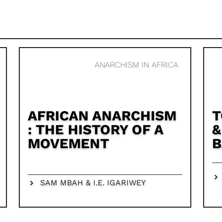
ANARCHISM IN AFRICA
AFRICAN ANARCHISM
T
: THE HISTORY OF A
&
MOVEMENT
B
SAM MBAH & I.E. IGARIWEY