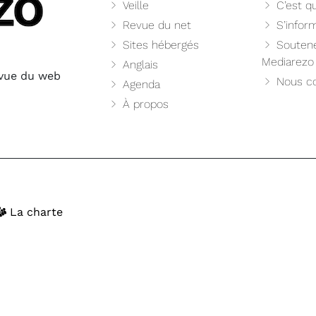
Veille
C’est qu
Revue du net
S’infor
Sites hébergés
Soutene
Mediarezo
Anglais
evue du web
Nous co
Agenda
À propos
La charte