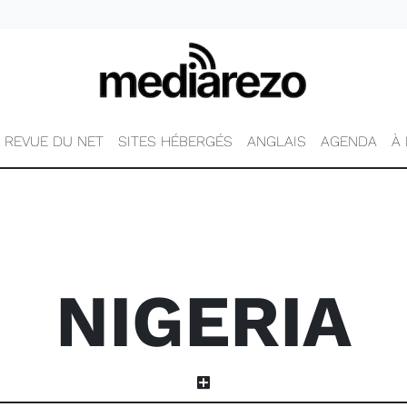
REVUE DU NET
SITES HÉBERGÉS
ANGLAIS
AGENDA
À
NIGERIA