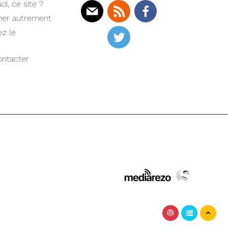
oi, ce site ?
mer autrement
Mail
Rss
Facebook
z le
Twitter
ntacter