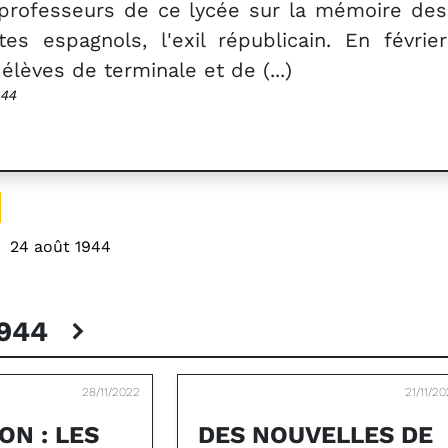
 professeurs de ce lycée sur la mémoire des
stes espagnols, l'exil républicain. En février
 élèves de terminale et de (...)
944
:
24 août 1944
1944
28/11/2022
21/11/2
ON : LES
DES NOUVELLES DE