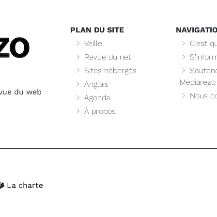
PLAN DU SITE
NAVIGATI
Veille
C’est qu
Revue du net
S’infor
Sites hébergés
Soutene
Mediarezo
Anglais
evue du web
Nous co
Agenda
À propos
La charte