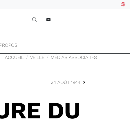
 PROPOS
ACCUEIL
VEILLE
MÉDIAS ASSOCIATIFS
24 AOÛT 1944
URE DU