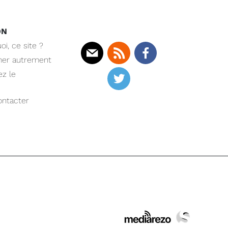
ON
oi, ce site ?
mer autrement
Mail
Rss
Facebook
z le
Twitter
ntacter