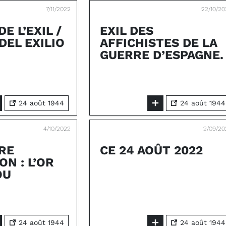
7/11/2022
22/10/2
E L’EXIL /
EXIL DES
DEL EXILIO
AFFICHISTES DE LA
GUERRE D’ESPAGNE.
24 août 1944
24 août 1944
4/10/2022
2/09/20
RE
CE 24 AOÛT 2022
N : L’OR
OU
24 août 1944
24 août 1944