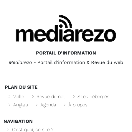
PORTAIL D’INFORMATION
Mediarezo
- Portail d’information & Revue du web
PLAN DU SITE
Veille
Revue du net
Sites hébergés
Anglais
Agenda
À propos
NAVIGATION
C’est quoi, ce site ?