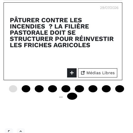
29/07/2026
PÂTURER CONTRE LES
INCENDIES ? LA FILIÈRE
PASTORALE DOIT SE
STRUCTURER POUR RÉINVESTIR
LES FRICHES AGRICOLES
Médias Libres
0
12
24
36
48
60
72
84
96
...
240