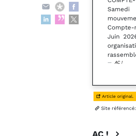
COMPTE
Samedi
mouvemen
Compte-r
Juin 202
organis
rassembl
AC !
Article original.
Site référencé
AC !