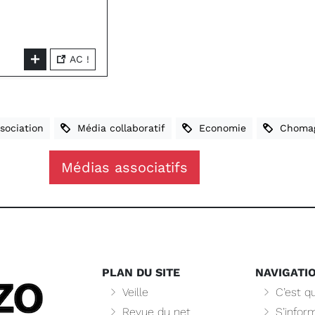
AC !
ociation
Média collaboratif
Economie
Choma
Médias associatifs
PLAN DU SITE
NAVIGATI
Veille
C’est qu
Revue du net
S’infor