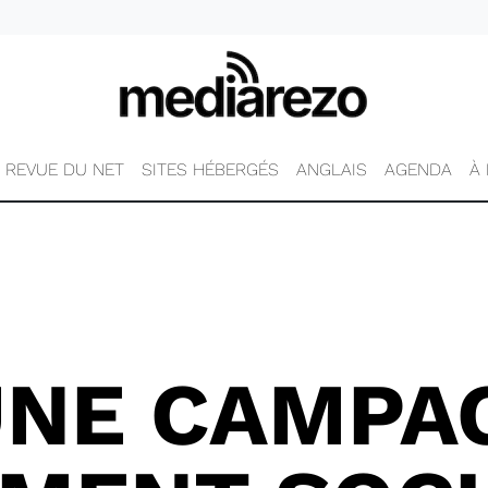
REVUE DU NET
SITES HÉBERGÉS
ANGLAIS
AGENDA
À
UNE CAMPA