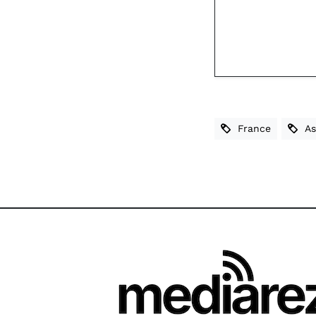
France
Ass