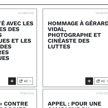
1er/08/2026
29/06/20
TÉ AVEC LES
HOMMAGE À GÉRAR
ES DES
VIDAL,
S
PHOTOGRAPHE ET
UES ET LES
CINÉASTE DES
 DES
LUTTES
RES
UES
AC !
AC !
17/06/2026
27/05/20
« CONTRE
APPEL : POUR UNE