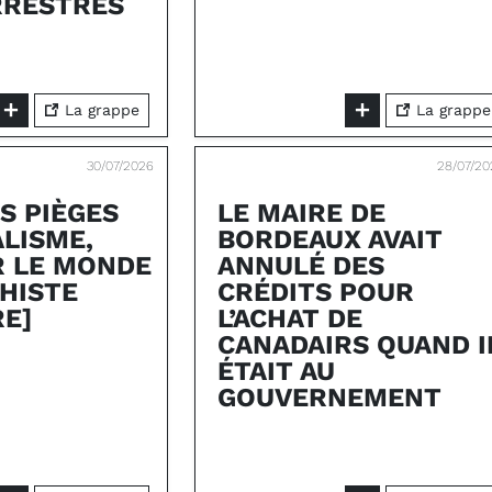
RRESTRES
La grappe
La grappe
30/07/2026
28/07/20
S PIÈGES
LE MAIRE DE
ALISME,
BORDEAUX AVAIT
 LE MONDE
ANNULÉ DES
HISTE
CRÉDITS POUR
E]
L’ACHAT DE
CANADAIRS QUAND I
ÉTAIT AU
GOUVERNEMENT