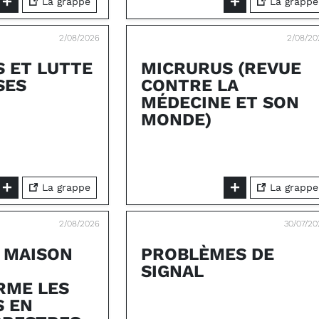
La grappe
La grappe
2/08/2026
2/08/20
S ET LUTTE
MICRURUS (REVUE
SES
CONTRE LA
MÉDECINE ET SON
MONDE)
La grappe
La grappe
2/08/2026
30/07/2
 MAISON
PROBLÈMES DE
SIGNAL
RME LES
 EN