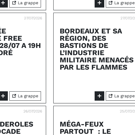
La grappe
La grappe
27/07/2026
27/07/2
ÉE
BORDEAUX ET SA
 FREE
RÉGION, DES
28/07 A 19H
BASTIONS DE
DRÉ
L’INDUSTRIE
MILITAIRE MENACÉS
PAR LES FLAMMES
La grappe
La grappe
26/07/2026
25/07/20
NDEROLES
MÉGA-FEUX
OCADE
PARTOUT : LE