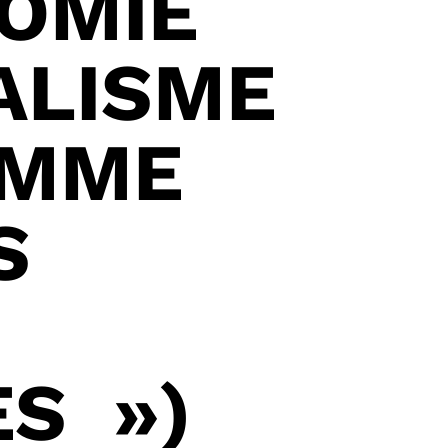
NOMIE
ALISME
AMME
S
S »)