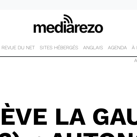
REVUE DU NET
SITES HÉBERGÉS
ANGLAIS
AGENDA
À
ÈVE LA GA