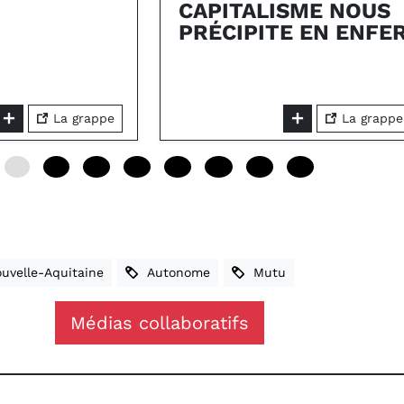
CAPITALISME NOUS
PRÉCIPITE EN ENFE
La grappe
La grappe
0
12
24
36
48
60
72
84
velle-Aquitaine
Autonome
Mutu
Médias collaboratifs