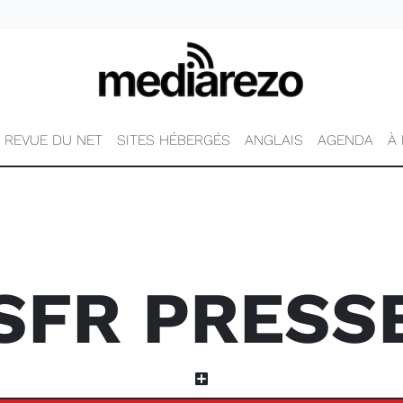
REVUE DU NET
SITES HÉBERGÉS
ANGLAIS
AGENDA
À
SFR PRESS