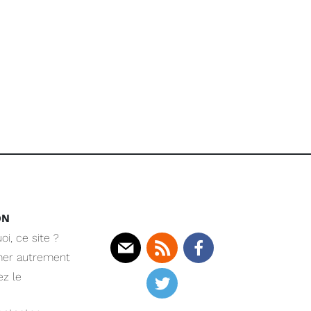
ON
oi, ce site ?
mer autrement
Mail
Rss
Facebook
z le
Twitter