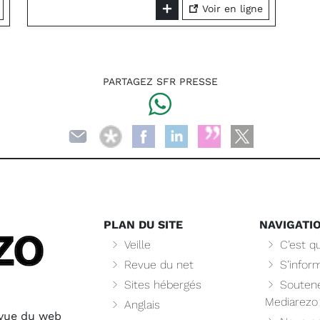
Voir en ligne
PARTAGEZ SFR PRESSE
PLAN DU SITE
NAVIGATI
Veille
C’est qu
Revue du net
S’infor
Sites hébergés
Soutene
Mediarezo
Anglais
evue du web