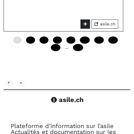
asile.ch
0
24
48
72
96
120
144
168
...
192
240
asile.ch
Plateforme d’information sur l’asile
Actualités et documentation sur les