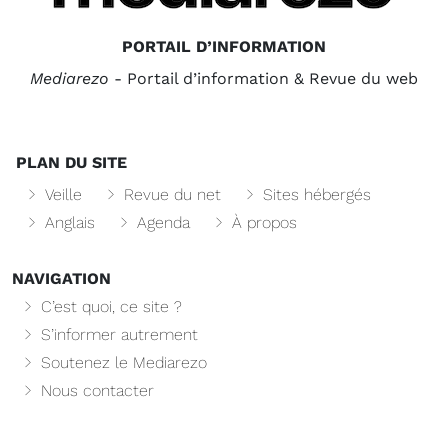
PORTAIL D’INFORMATION
Mediarezo
- Portail d’information & Revue du web
PLAN DU SITE
Veille
Revue du net
Sites hébergés
Anglais
Agenda
À propos
NAVIGATION
C’est quoi, ce site ?
S’informer autrement
Soutenez le Mediarezo
Nous contacter