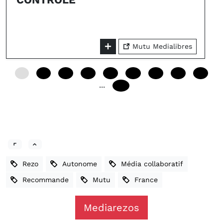
Mutu Medialibres
0
12
24
36
48
60
72
84
96
...
240
Rezo
Autonome
Média collaboratif
Recommande
Mutu
France
Mediarezos