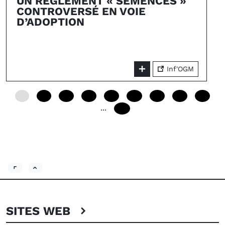
UN RÈGLEMENT « SEMENCES »
CONTROVERSÉ EN VOIE
D’ADOPTION
Inf'OGM
0
12
24
36
48
60
72
84
96
...
192
SITES WEB