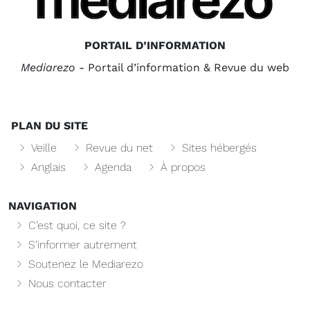
PORTAIL D’INFORMATION
Mediarezo
- Portail d’information & Revue du web
PLAN DU SITE
Veille
Revue du net
Sites hébergés
Anglais
Agenda
À propos
NAVIGATION
C’est quoi, ce site ?
S’informer autrement
Soutenez le Mediarezo
Nous contacter