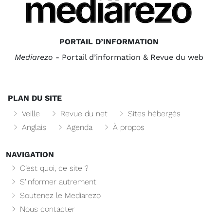
PORTAIL D’INFORMATION
Mediarezo
- Portail d’information & Revue du web
PLAN DU SITE
Veille
Revue du net
Sites hébergés
Anglais
Agenda
À propos
NAVIGATION
C’est quoi, ce site ?
S’informer autrement
Soutenez le Mediarezo
Nous contacter