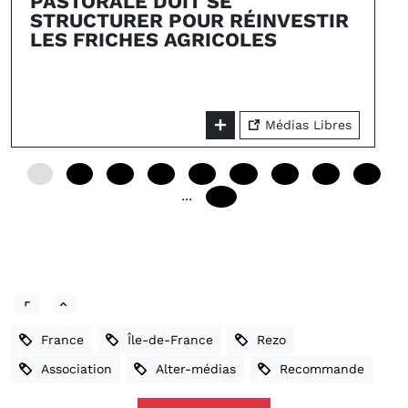
PASTORALE DOIT SE
STRUCTURER POUR RÉINVESTIR
LES FRICHES AGRICOLES
Médias Libres
0
12
24
36
48
60
72
84
96
...
240
France
Île-de-France
Rezo
Association
Alter-médias
Recommande