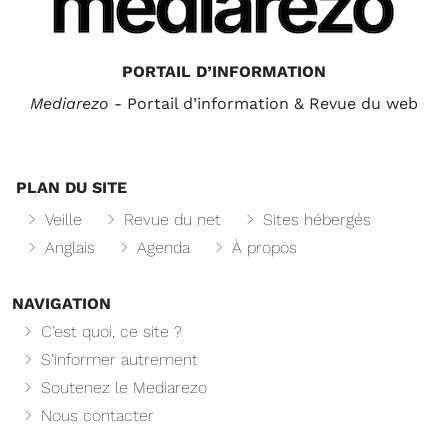
PORTAIL D’INFORMATION
Mediarezo
- Portail d’information & Revue du web
PLAN DU SITE
Veille
Revue du net
Sites hébergés
Anglais
Agenda
À propos
NAVIGATION
C’est quoi, ce site ?
S’informer autrement
Soutenez le Mediarezo
Nous contacter