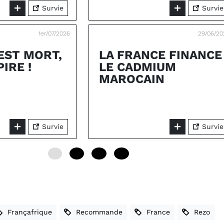
Survie
Survie
1er/07/2026
29/06/20
 EST MORT,
LA FRANCE FINANCE
PIRE !
LE CADMIUM
MAROCAIN
Survie
Survie
0
12
24
36
Françafrique
Recommande
France
Rezo