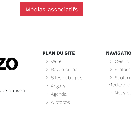
Médias associatifs
PLAN DU SITE
NAVIGATI
Veille
C’est qu
Revue du net
S’infor
Sites hébergés
Soutene
Mediarezo
Anglais
evue du web
Nous co
Agenda
À propos