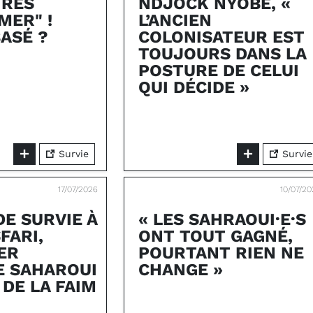
IRES
NDJOCK NYOBE, «
MER" !
L’ANCIEN
BASÉ ?
COLONISATEUR EST
TOUJOURS DANS LA
POSTURE DE CELUI
QUI DÉCIDE »
Survie
Survie
17/07/2026
10/07/2
DE SURVIE À
« LES SAHRAOUI·E·S
FARI,
ONT TOUT GAGNÉ,
ER
POURTANT RIEN NE
E SAHAROUI
CHANGE »
 DE LA FAIM