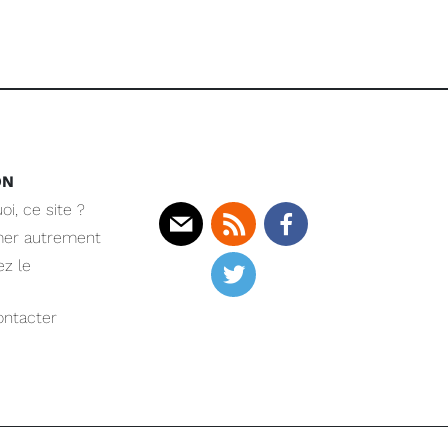
ON
oi, ce site ?
mer autrement
Mail
Rss
Facebook
z le
Twitter
ntacter