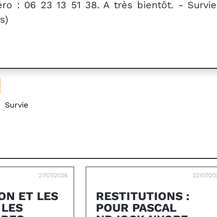
o : 06 23 13 51 38. A très bientôt. - Survie
s)
:
Survie
27/07/2026
22/07/20
N ET LES
RESTITUTIONS :
 LES
POUR PASCAL