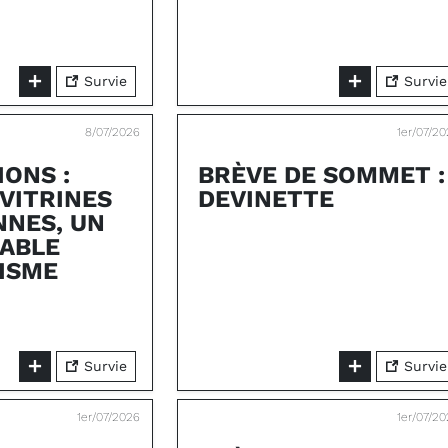
Survie
Survie
8/07/2026
1er/07/2
IONS :
BRÈVE DE SOMMET :
 VITRINES
DEVINETTE
NES, UN
ABLE
ISME
Survie
Survie
1er/07/2026
1er/07/2