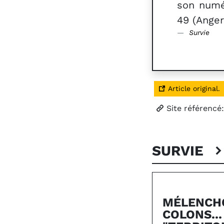
son numér
49 (Anger
Survie
Article original.
Site référencé
SURVIE
MÉLENCHO
COLONS...