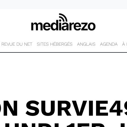
REVUE DU NET
SITES HÉBERGÉS
ANGLAIS
AGENDA
À
N SURVIE49