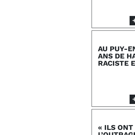
AU PUY-E
ANS DE H
RACISTE E
« ILS ONT
L’OUTRAG