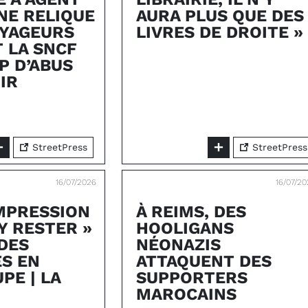
E RELIQUE
AURA PLUS QUE DES
OYAGEURS
LIVRES DE DROITE »
 LA SNCF
P D’ABUS
IR
StreetPress
StreetPress
16/07/2026
16/07/2
IMPRESSION
À REIMS, DES
Y RESTER »
HOOLIGANS
 DES
NÉONAZIS
S EN
ATTAQUENT DES
PE | LA
SUPPORTERS
MAROCAINS