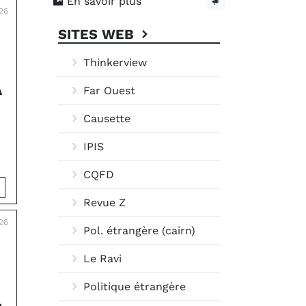
En savoir plus
026
SITES WEB
Thinkerview
A
Far Ouest
Causette
IPIS
CQFD
Revue Z
26
Pol. étrangère (cairn)
Le Ravi
Politique étrangère
L