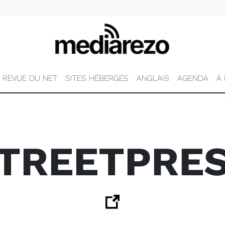
REVUE DU NET
SITES HÉBERGÉS
ANGLAIS
AGENDA
À
TREETPRE