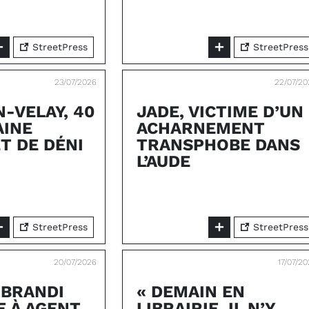
StreetPress
StreetPress
23/07/2026
22/07/20
N-VELAY, 40
JADE, VICTIME D’UN
AINE
ACHARNEMENT
T DE DÉNI
TRANSPHOBE DANS
L’AUDE
StreetPress
StreetPress
20/07/2026
17/07/2
 BRANDI
« DEMAIN EN
E À AGENT
LIBRAIRIE, IL N’Y