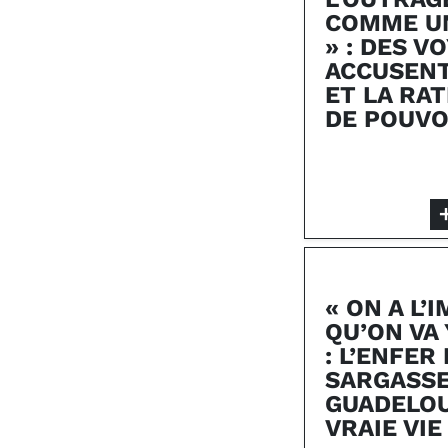
COMME UN
» : DES V
ACCUSENT
ET LA RAT
DE POUVO
« ON A L’
QU’ON VA 
: L’ENFER
SARGASSE
GUADELOU
VRAIE VIE