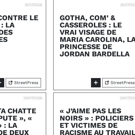
31/07/2026
30/07/2
CONTRE LE
GOTHA, COM’ &
: LA
CASSEROLES : LE
 DES
VRAI VISAGE DE
ES
MARIA CAROLINA, L
PRINCESSE DE
JORDAN BARDELLA
StreetPress
StreetPress
29/07/2026
29/07/20
TA CHATTE
« J’AIME PAS LES
PUTE », «
NOIRS » : POLICIERS
 : LA
ET VICTIMES DE
DE DEUX
RACISME AU TRAVAI