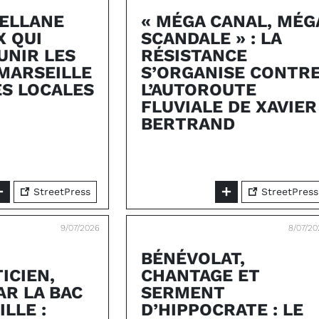
TELLANE
« MÉGA CANAL, MÉG
X QUI
SCANDALE » : LA
UNIR LES
RÉSISTANCE
 MARSEILLE
S’ORGANISE CONTR
ES LOCALES
L’AUTOROUTE
FLUVIALE DE XAVIER
BERTRAND
StreetPress
StreetPress
9/07/2026
8/07/20
BÉNÉVOLAT,
ICIEN,
CHANTAGE ET
AR LA BAC
SERMENT
ILLE :
D’HIPPOCRATE : LE