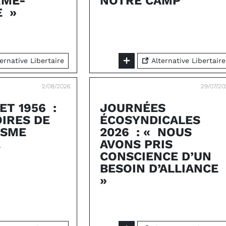
RME-
NOTRE CAMP
E »
ernative Libertaire
Alternative Libertaire
2/08/2026
29/07/20
 ET 1956 :
JOURNÉES
IRES DE
ÉCOSYNDICALES
ISME
2026 : « NOUS
É
AVONS PRIS
CONSCIENCE D’UN
BESOIN D’ALLIANCE
»