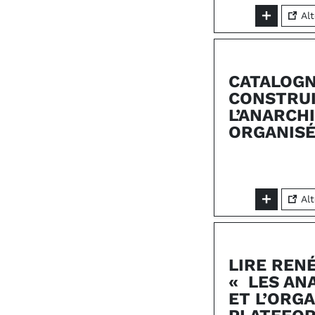
Alt
CATALOGN
CONSTRU
L’ANARCH
ORGANIS
Alt
LIRE REN
« LES AN
ET L’ORGA