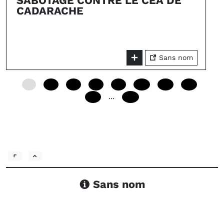
SABOTAGE CONTRE LE CEA DE
CADARACHE
Sans nom
0
24
48
72
96
120
144
168
...
192
240
Sans nom