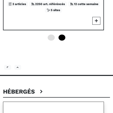
3 articles
2250 art. référéncés
12 cette semaine
5 sites
0
4
HÉBERGÉS