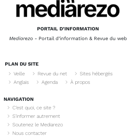
PORTAIL D’INFORMATION
Mediarezo
- Portail d’information & Revue du web
PLAN DU SITE
Veille
Revue du net
Sites hébergés
Anglais
Agenda
À propos
NAVIGATION
C’est quoi, ce site ?
S’informer autrement
Soutenez le Mediarezo
Nous contacter