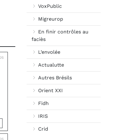
VoxPublic
Migreurop
En finir contrôles au
faciès
L’envolée
26
Actualutte
Autres Brésils
Orient XXI
Fidh
IRIS
Crid
026