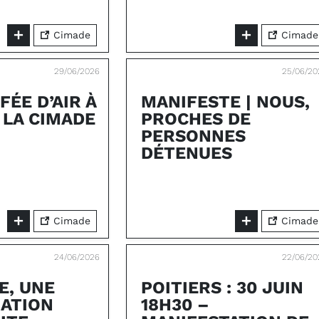
Cimade
Cimade
29/06/2026
25/06/20
ÉE D’AIR À
MANIFESTE | NOUS,
 LA CIMADE
PROCHES DE
PERSONNES
DÉTENUES
Cimade
Cimade
24/06/2026
22/06/20
E, UNE
POITIERS : 30 JUIN
ATION
18H30 –