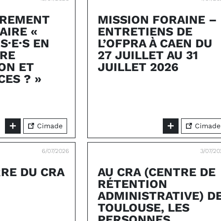
TREMENT
MISSION FORAINE –
AIRE «
ENTRETIENS DE
S·E·S EN
L’OFPRA À CAEN DU
TRE
27 JUILLET AU 31
ON ET
JUILLET 2026
CES ? »
Cimade
Cimade
6/07/2026
3/07/2
RE DU CRA
AU CRA (CENTRE DE
RÉTENTION
ADMINISTRATIVE) D
TOULOUSE, LES
PERSONNES