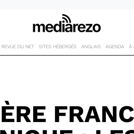
REVUE DU NET
SITES HÉBERGÉS
ANGLAIS
AGENDA
À
IÈRE FRAN