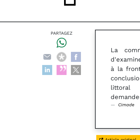
PARTAGEZ
La comm
d'examin
à la fron
conclusio
littora
demanden
Cimade
Article original.