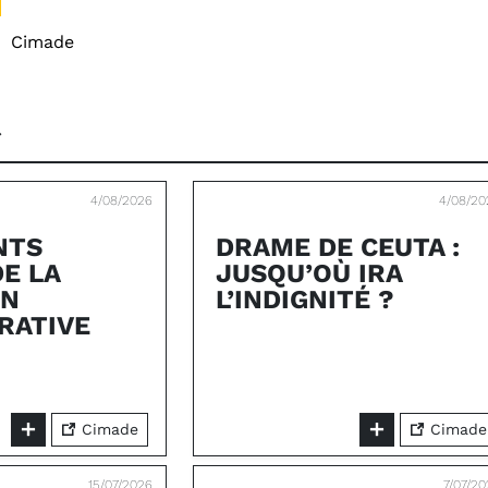
:
Cimade
4/08/2026
4/08/20
NTS
DRAME DE CEUTA :
DE LA
JUSQU’OÙ IRA
ON
L’INDIGNITÉ ?
RATIVE
Cimade
Cimade
15/07/2026
7/07/2