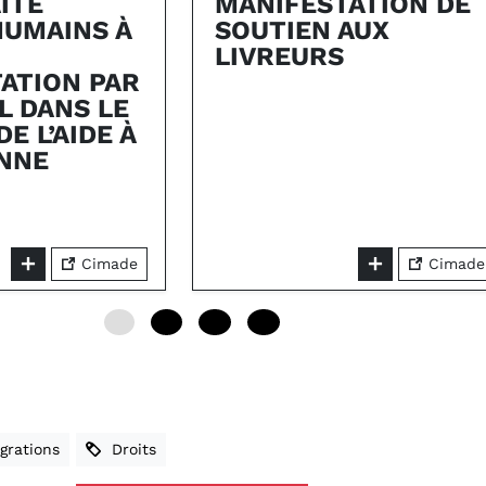
ITE
MANIFESTATION DE
HUMAINS À
SOUTIEN AUX
LIVREURS
TATION PAR
L DANS LE
E L’AIDE À
NNE
Cimade
Cimade
0
12
24
36
rations
Droits