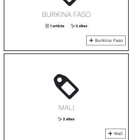
BURKINA FASO
1 article
2 sites
Burkina Faso
MALI
2 sites
Mali