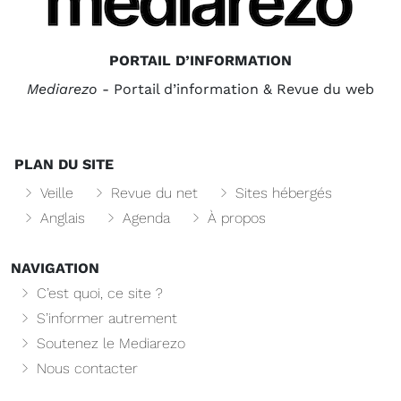
PORTAIL D’INFORMATION
Mediarezo
- Portail d’information & Revue du web
PLAN DU SITE
Veille
Revue du net
Sites hébergés
Anglais
Agenda
À propos
NAVIGATION
C’est quoi, ce site ?
S’informer autrement
Soutenez le Mediarezo
Nous contacter