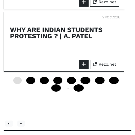
Rezo.net
21/07/2026
WHY ARE INDIAN STUDENTS
PROTESTING ? | A. PATEL
Rezo.net
0
24
48
72
96
120
144
168
...
192
240