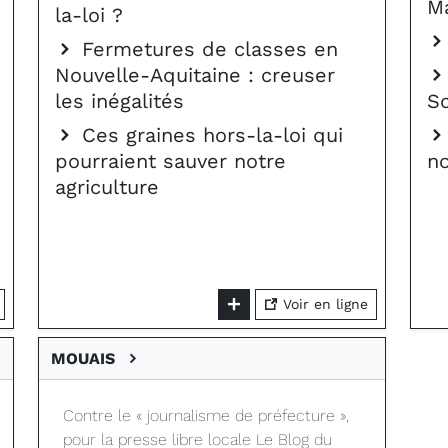
M
la-loi ?
Fermetures de classes en
Nouvelle-Aquitaine : creuser
les inégalités
So
Ces graines hors-la-loi qui
pourraient sauver notre
no
agriculture
Voir en ligne
MOUAIS
Contre le « journalisme de préfecture »,
pour la presse libre locale Le Blog du