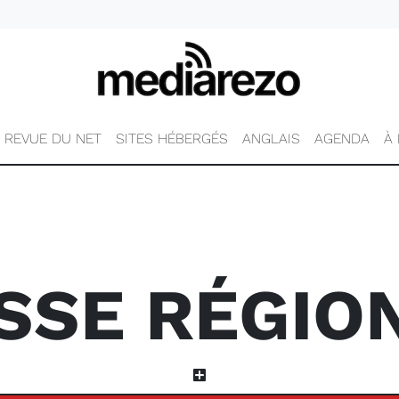
REVUE DU NET
SITES HÉBERGÉS
ANGLAIS
AGENDA
À
SSE RÉGIO