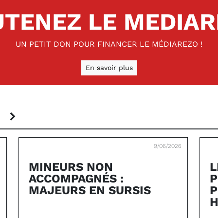
TENEZ LE MEDIA
UN PETIT DON POUR FINANCER LE MÉDIAREZO !
En savoir plus
S
6
9/06/2026
MINEURS NON
L
ACCOMPAGNÉS :
P
MAJEURS EN SURSIS
P
H