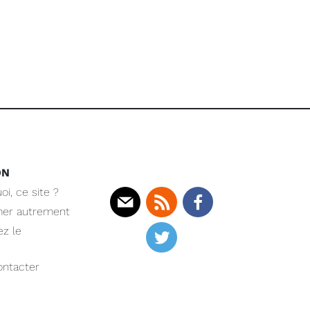
ON
oi, ce site ?
mer autrement
Mail
Rss
Facebook
z le
Twitter
ntacter