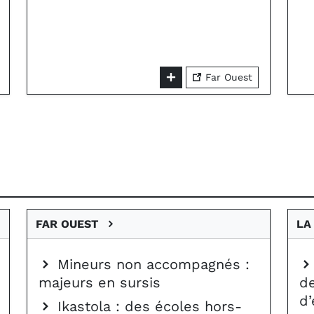
Far Ouest
FAR OUEST
LA
Mineurs non accompagnés :
majeurs en sursis
d
d’
Ikastola : des écoles hors-